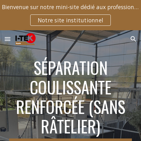
Bienvenue sur notre mini-site dédié aux professionnels du cheval
Skip to main content
Skip to navigation
Notre site institutionnel
SÉPARATION
COULISSANTE
RENFORCÉE (SANS
RÂTELIER)