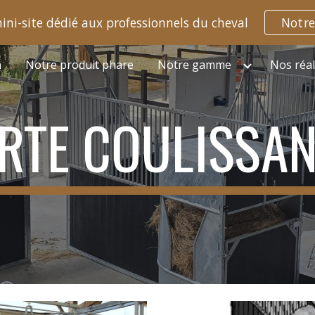
ini-site dédié aux professionnels du cheval
Notre
ip to main content
Skip to navigat
n
Notre produit phare
Notre gamme
Nos réal
RTE COULISSA